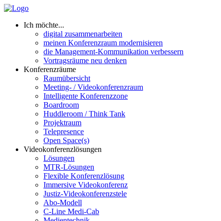
Ich möchte...
digital zusammenarbeiten
meinen Konferenzraum modernisieren
die Management-Kommunikation verbessern
Vortragsräume neu denken
Konferenzräume
Raumübersicht
Meeting- / Videokonferenzraum
Intelligente Konferenzzone
Boardroom
Huddleroom / Think Tank
Projektraum
Telepresence
Open Space(s)
Videokonferenzlösungen
Lösungen
MTR-Lösungen
Flexible Konferenzlösung
Immersive Videokonferenz
Justiz-Videokonferenzstele
Abo-Modell
C-Line Medi-Cab
Medientechnik