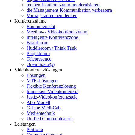
meinen Konferenzraum modernisieren
die Management-Kommunikation verbessern
Vortragsräume neu denken
Konferenzräume
Raumübersicht
Meeting- / Videokonferenzraum
Intelligente Konferenzzone
Boardroom
Huddleroom / Think Tank
Projektraum
Telepresence
Open Space(s)
Videokonferenzlösungen
Lösungen
MTR-Lösungen
Flexible Konferenzlösung
Immersive Videokonferenz
Justiz-Videokonferenzstele
Abo-Modell
C-Line Medi-Cab
Medientechnik
Unified Communi­cation
Leistungen
Portfolio
Complete Concept