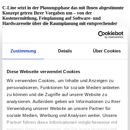
C-Line setzt in der Planungsphase das mit Ihnen abgestimmte
Konzept getreu Ihrer Vorgaben um –
von der
Kostenermittlung, Feinplanung auf Software- und
Hardwareseite über die Raumplanung mit entsprechender
Produktauswahl bis zur Bauplanung und der Abstimmung der
Gewerke.
Mit Hilfe unseres Partnernetzwerkes können wir Ihnen holistische
Lösungen aus einer Hand anbieten. Mit Hilfe unserer Partner
Zustimmung
Details
Über Cookies
beraten wir Sie auch gerne zu den Themen Elektrik, Akustik,
Lichttechnik, Medienmöbel, Büromöbel und Farbkonzepte.
Diese Webseite verwendet Cookies
Dazu gehört
Wir verwenden Cookies, um Inhalte und Anzeigen zu
personalisieren, Funktionen für soziale Medien anbieten
Kostenermittlung anhand der Budgetvorgaben
Feinplanung auf Software- und Hardwareseite
zu können und die Zugriffe auf unsere Website zu
Raumplanung mit entsprechender Produktauswahl
analysieren. Außerdem geben wir Informationen zu Ihrer
Verwendung unserer Website an unsere Partner für
soziale Medien, Werbung und Analysen weiter. Unsere
Partner führen diese Informationen möglicherweise mit
Technologie und Raumgestaltung aus einer Hand
weiteren Daten zusammen, die Sie ihnen bereitgestellt