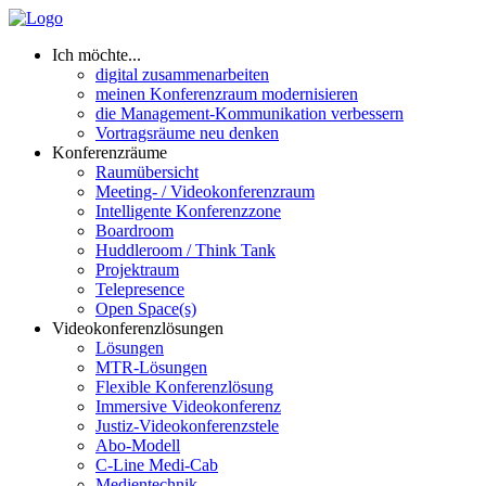
Ich möchte...
digital zusammenarbeiten
meinen Konferenzraum modernisieren
die Management-Kommunikation verbessern
Vortragsräume neu denken
Konferenzräume
Raumübersicht
Meeting- / Videokonferenzraum
Intelligente Konferenzzone
Boardroom
Huddleroom / Think Tank
Projektraum
Telepresence
Open Space(s)
Videokonferenzlösungen
Lösungen
MTR-Lösungen
Flexible Konferenzlösung
Immersive Videokonferenz
Justiz-Videokonferenzstele
Abo-Modell
C-Line Medi-Cab
Medientechnik